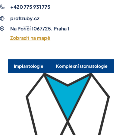
+420 775 931 775
profizuby.cz
Na Poříčí 1067/25, Praha 1
Zobrazit na mapě
Implantologie
Komplexní stomatologie