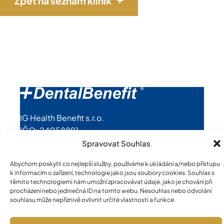
Zpět na seznam klinik
IG Health Benefit s.r.o.
IČO: 24058891
Spravovat Souhlas
Pro média a partnery
Abychom poskytli co nejlepší služby, používáme k ukládání a/nebo přístupu
Bezpečnost a zajištění poukazů
k informacím o zařízení, technologie jako jsou soubory cookies. Souhlas s
Ochrana osobních údajů (GDPR)
těmito technologiemi nám umožní zpracovávat údaje, jako je chování při
procházení nebo jedinečná ID na tomto webu. Nesouhlas nebo odvolání
Cookies
souhlasu může nepříznivě ovlivnit určité vlastnosti a funkce.
Kontakty