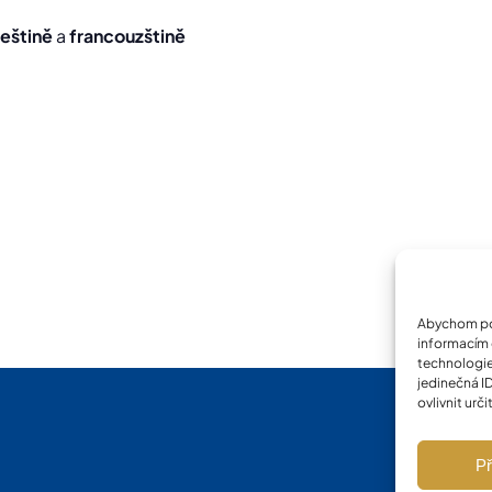
eštině
a
francouzštině
Abychom pos
informacím o
technologie
jedinečná I
ovlivnit urči
Př