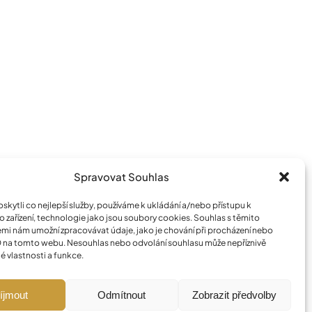
Spravovat Souhlas
kytli co nejlepší služby, používáme k ukládání a/nebo přístupu k
 zařízení, technologie jako jsou soubory cookies. Souhlas s těmito
mi nám umožní zpracovávat údaje, jako je chování při procházení nebo
D na tomto webu. Nesouhlas nebo odvolání souhlasu může nepříznivě
té vlastnosti a funkce.
íjmout
Odmítnout
Zobrazit předvolby