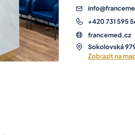
info@franceme
+420 731 595 5
francemed.cz
Sokolovská 979
Zobrazit na ma