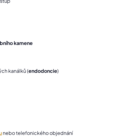
ístup
bního kamene
ých kanálků (
endodoncie
)
u
nebo telefonického objednání