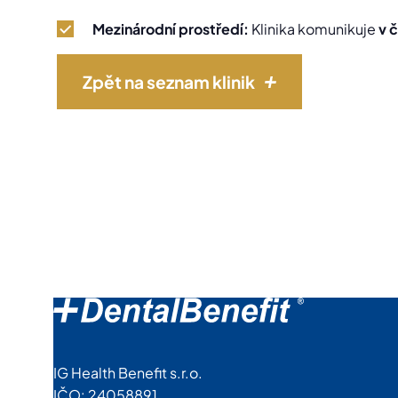
Mezinárodní prostředí:
Klinika komunikuje
v č
Zpět na seznam klinik
IG Health Benefit s.r.o.
IČO: 24058891