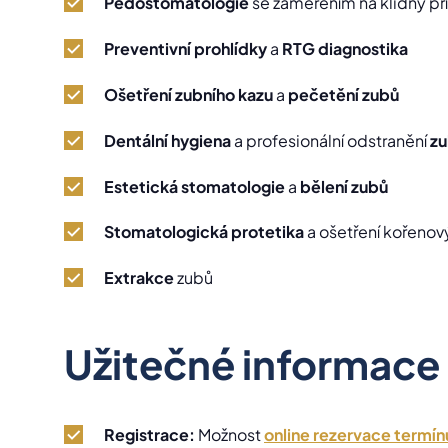
Pedostomatologie
se zaměřením na klidný př
Preventivní prohlídky
a
RTG diagnostika
Ošetření zubního kazu
a
pečetění zubů
Dentální hygiena
a profesionální odstranění
zu
Estetická stomatologie
a
bělení zubů
Stomatologická protetika
a ošetření kořenov
Extrakce
zubů
Užitečné informace
Registrace:
Možnost
online rezervace termín