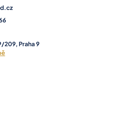
d.cz
66
/209, Praha 9
pě