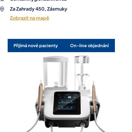
Za Zahrady 450, Zásmuky
Zobrazit na mapě
Přijímá nové pacienty
On-line objednání