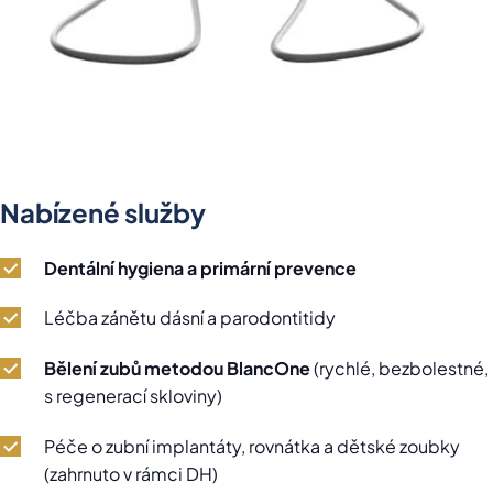
Nabízené služby
Dentální hygiena a primární prevence
Léčba zánětu dásní a parodontitidy
Bělení zubů metodou BlancOne
(rychlé, bezbolestné,
s regenerací skloviny)
Péče o zubní implantáty, rovnátka a dětské zoubky
(zahrnuto v rámci DH)