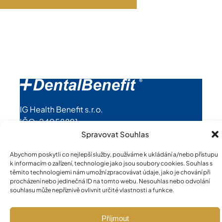
IG Health Benefit s.r.o.
IČO: 24058891
Spravovat Souhlas
Pro média a partnery
Abychom poskytli co nejlepší služby, používáme k ukládání a/nebo přístupu
Bezpečnost a zajištění poukazů
k informacím o zařízení, technologie jako jsou soubory cookies. Souhlas s
Ochrana osobních údajů (GDPR)
těmito technologiemi nám umožní zpracovávat údaje, jako je chování při
procházení nebo jedinečná ID na tomto webu. Nesouhlas nebo odvolání
Cookies
souhlasu může nepříznivě ovlivnit určité vlastnosti a funkce.
Kontakty
Příjmout