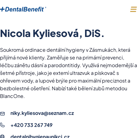
Nicola Kyliesová, DiS.
Soukromá ordinace dentální hygieny v Zásmukách, která
přijímá nové klienty. Zaměřuje se na primární prevenci,
léčbu zánětu dásní a parodontitidy. Využívá nejmodernější a
šetrné přístroje, jako je externí ultrazvuk a pískovač s
ohřevem vody, a lupové brýle pro maximální preciznost a
bezbolestné ošetření. Nabízí také bělení zubů metodou
BlancOne.
niky.kyliesova@seznam.cz
+420 733 267 749
dentalnihygienaunikci.cz