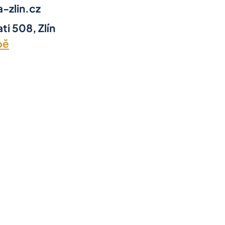
-zlin.cz
ti 508, Zlín
pě