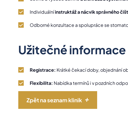
Individuální
instruktáž a nácvik správného čiš
Odborné konzultace a spolupráce se stomato
Užitečné informace
Registrace:
Krátké čekací doby, objednání o
Flexibilita:
Nabídka termínů i v pozdních odp
Zpět na seznam klinik