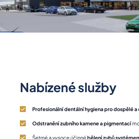
Nabízené služby
Profesionální dentální hygiena pro dospělé a 
Odstranění zubního kamene a pigmentací
mod
Šetrné a vysoce účinné
bělení zubů systémem