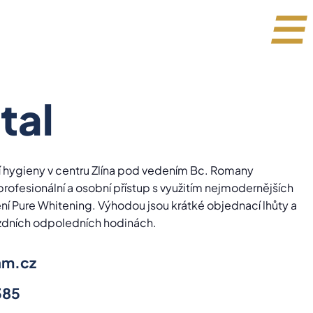
tal
í hygieny v centru Zlína pod vedením Bc. Romany
í profesionální a osobní přístup s využitím nejmodernějších
ení Pure Whitening. Výhodou jsou krátké objednací lhůty a
ozdních odpoledních hodinách.
am.cz
385