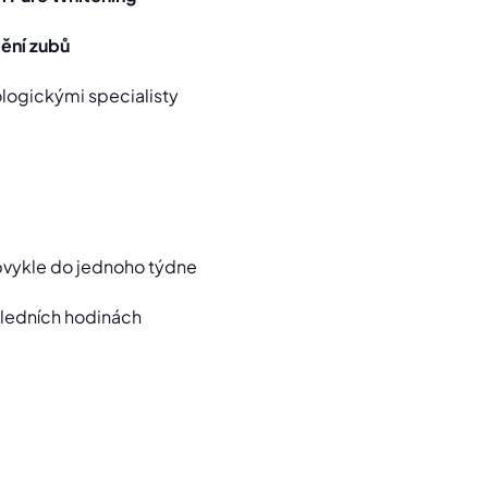
tění zubů
logickými specialisty
bvykle do jednoho týdne
oledních hodinách