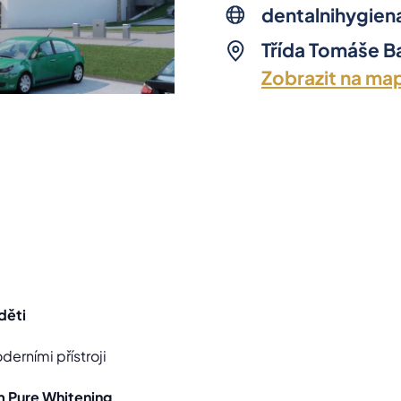
dentalnihygiena
Třída Tomáše Ba
Zobrazit na ma
děti
erními přístroji
 Pure Whitening