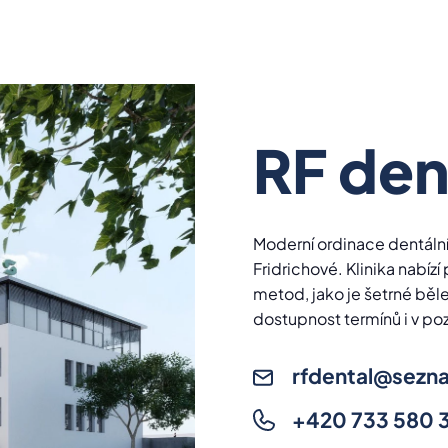
RF den
Moderní ordinace dentáln
Fridrichové. Klinika nabíz
metod, jako je šetrné běl
dostupnost termínů i v p
rfdental@sezn
+420 733 580 